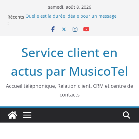
Passer
samedi, août 8, 2026
au
Récents
Quelle est la durée idéale pour un message
contenu
:
d’attente téléphonique ?
Nouveautés musicales chez Musicotel : un accueil
téléphonique professionnel qui vous ressemble
Accueil téléphonique et relation client en 2025 :
Service client en
innovations, tendances et expertise MusicoTel
Accueil téléphonique : les clés d’une bonne
impression au téléphone
actus par MusicoTel
Est-ce qu’on entend quand on est en attente ?
Décryptage de l’expérience téléphonique d’attente
au téléphone
Accueil téléphonique, Relation client, CRM et centre de
contacts