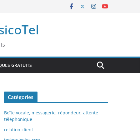
sicoTel
cts
QUES GRATUITS
Catégories
Boîte vocale, messagerie, répondeur, attente
téléphonique
relation client
technologies crm