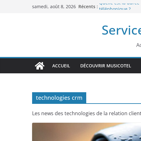
Passer
Récents :
Quelle est la durée
samedi, août 8, 2026
au
téléphonique ?
Nouveautés musicale
contenu
Servic
téléphonique profe
Accueil téléphonique
innovations, tendan
Accueil téléphoniqu
Ac
téléphone
Est-ce qu’on entend
de l’expérience tél
ACCUEIL
DÉCOUVRIR MUSICOTEL
technologies crm
Les news des technologies de la relation clien