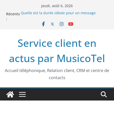
Passer
jeudi, août 6, 2026
au
Quelle est la durée idéale pour un message
Récents
contenu
d’attente téléphonique ?
:
Nouveautés musicales chez Musicotel : un accueil
téléphonique professionnel qui vous ressemble
Accueil téléphonique et relation client en 2025 :
Service client en
innovations, tendances et expertise MusicoTel
Accueil téléphonique : les clés d’une bonne
impression au téléphone
actus par MusicoTel
Est-ce qu’on entend quand on est en attente ?
Décryptage de l’expérience téléphonique d’attente
au téléphone
Accueil téléphonique, Relation client, CRM et centre de
contacts