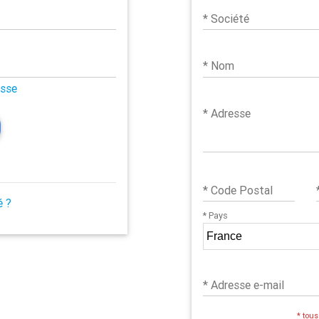
* Société
* Nom
asse
* Adresse
* Code Postal
é ?
* Pays
* Adresse e-mail
* tou