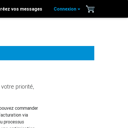
réez vos messages
Connexion
otre priorité,
us pouvez commander
facturation via
du processus