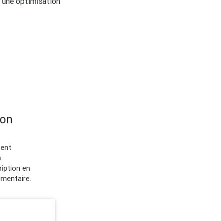
 une optimisation
ion
ment
a
ription en
émentaire.