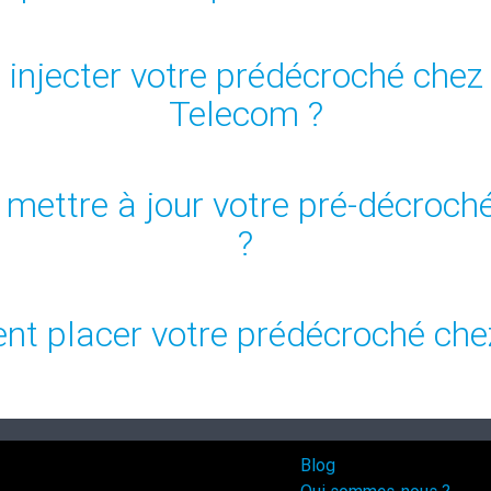
njecter votre prédécroché che
Telecom ?
ettre à jour votre pré-décroch
?
t placer votre prédécroché chez
Blog
Qui sommes-nous ?