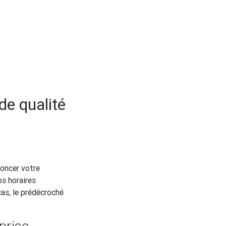
de qualité
noncer votre
os horaires
cas, le prédécroché
prise