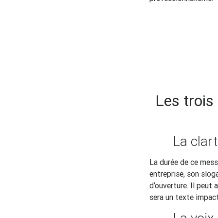
Les trois
La clar
La durée de ce messa
entreprise, son slog
d’ouverture. Il peut 
sera un texte impac
La voix 