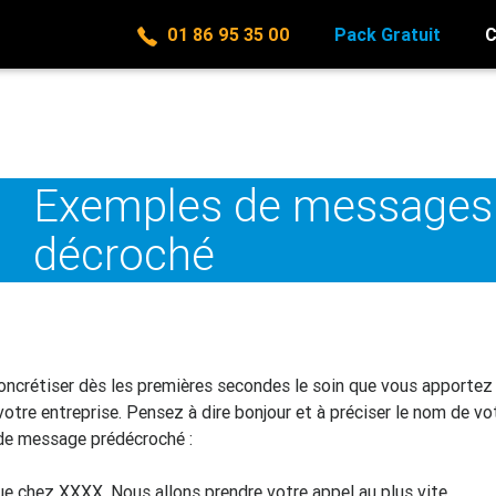
01 86 95 35 00
Pack Gratuit
C
Exemples de messages 
décroché
ncrétiser dès les premières secondes le soin que vous apportez à
votre entreprise. Pensez à dire bonjour et à préciser le nom de vot
de message prédécroché :
ue chez XXXX. Nous allons prendre votre appel au plus vite…