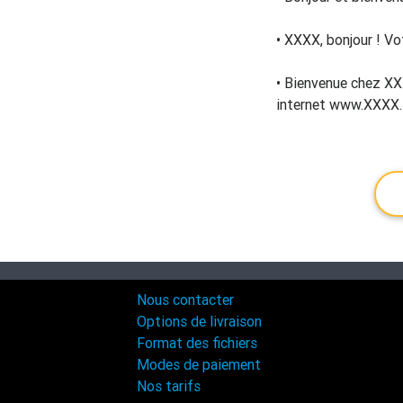
• XXXX, bonjour ! Vo
• Bienvenue chez XXX
internet www.XXXX.fr
Nous contacter
Options de livraison
Format des fichiers
Modes de paiement
Nos tarifs