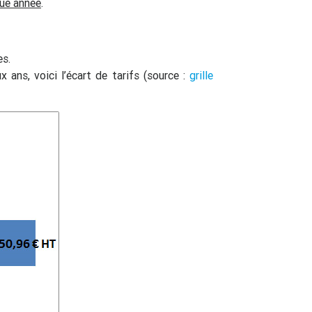
ue année
.
es.
ans, voici l’écart de tarifs (source :
grille