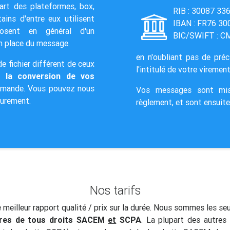
part des plateformes, box,
RIB : 30087 3
ins d'entre eux utilisent
IBAN : FR76 30
posent en général d'un
BIC/SWIFT : 
en place du message.
en n'oubliant pas de pré
e fichier différent de ceux
l'intitulé de votre virement
 la conversion de vos
emande. Vous pouvez nous
Vos messages sont mis
eurement.
règlement, et sont ensuit
Nos tarifs
 meilleur rapport qualité / prix sur la durée. Nous sommes les se
bres de tous droits SACEM
et
SCPA
. La plupart des autres