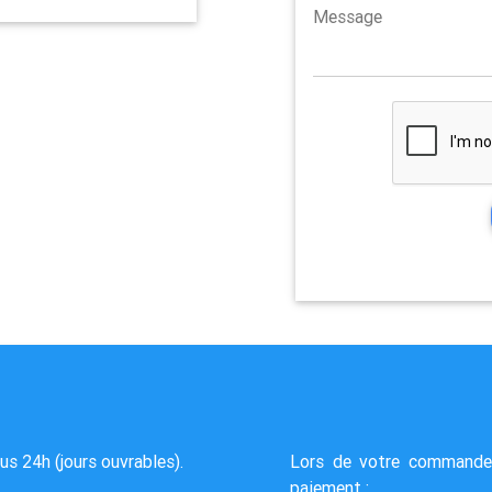
Message
s 24h (jours ouvrables).
Lors de votre commande
paiement :