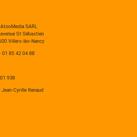
AtooMedia SARL
 avenue St Sébastien
00 Villers-lès-Nancy
 01 85 42 04 88
801 938
: Jean-Cyrille Renaud