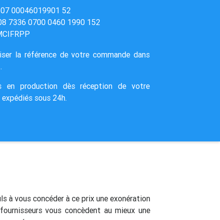
3607 00046019901 52
08 7336 0700 0460 1990 152
CMCIFRPP
ciser la référence de votre commande dans
.
 en production dès réception de votre
e expédiés sous 24h.
uls à vous concéder à ce prix une exonération
 fournisseurs vous concèdent au mieux une