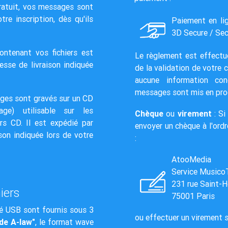
gratuit, vos messages sont
re inscription, dès qu'ils
Paiement en li
3D Secure / Sec
ontenant vos fichiers est
Le règlement est effectu
resse de livraison indiquée
de la validation de votre
aucune information co
messages sont mis en pr
ges sont gravés sur un CD
ge) utilisable sur les
Chèque
ou
virement
: Si
urs CD. Il est expédié par
envoyer un chèque à l'ord
ison indiquée lors de votre
:
AtooMedia
Service Musico
231 rue Saint-
iers
75001 Paris
é USB sont fournis sous 3
ou effectuer un virement 
de A-law"
, le format wave