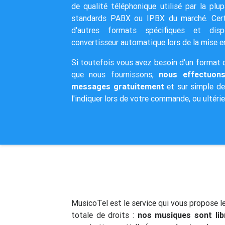
de qualité téléphonique utilisé par la plu
standards PABX ou IPBX du marché. Certa
d'autres formats spécifiques et dis
convertisseur automatique lors de la mise 
Si toutefois vous avez besoin d'un format d
que nous fournissons,
nous effectuons
messages gratuitement
et sur simple d
l'indiquer lors de votre commande, ou ultéri
MusicoTel est le service qui vous propose le
totale de droits :
nos musiques sont li