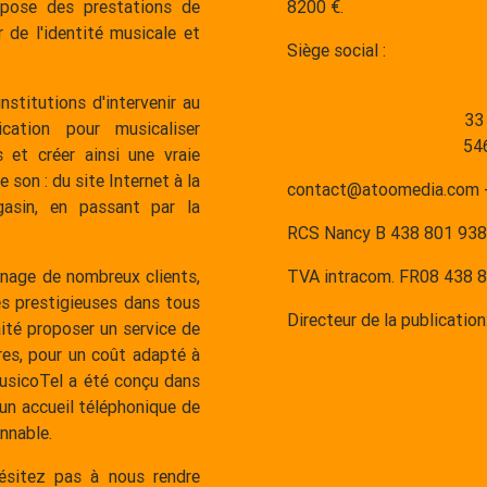
opose des prestations de
8200 €.
 de l'identité musicale et
Siège social :
nstitutions d'intervenir au
33
ation pour musicaliser
546
 et créer ainsi une vraie
son : du site Internet à la
contact@atoomedia.com -
gasin, en passant par la
RCS Nancy B 438 801 938
nage de nombreux clients,
TVA intracom. FR08 438 
es prestigieuses dans tous
Directeur de la publication
ité proposer un service de
res, pour un coût adapté à
MusicoTel a été conçu dans
un accueil téléphonique de
nnable.
hésitez pas à nous rendre