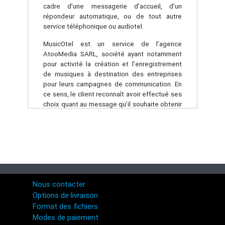
cadre d’une messagerie d’accueil, d’un
répondeur automatique, ou de tout autre
service téléphonique ou audiotel.
MusicOtel est un service de l’agence
AtooMedia SARL, société ayant notamment
pour activité la création et l’enregistrement
de musiques à destination des entreprises
pour leurs campagnes de communication. En
ce sens, le client reconnaît avoir effectué ses
choix quant au message qu’il souhaite obtenir
et avoir exprimé l'ensemble de ses besoins à
AtooMedia SARL, cette dernière n'étant pas
responsable des options retenues par le
client.
Sur ces bases, les parties ont convenu ce qui
suit.
Nous contacter
2 - OBJET
Options de livraison
Format des fichiers
Le présent contrat a pour objet de définir les
Modes de paiement
conditions dans lesquelles AtooMedia SARL