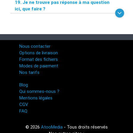
19. Je ne trouve pas réponse à ma question
ici, que faire ?
Nous contacter
Options de livraison
Format des fichiers
Modes de paiement
Nos tarifs
Blog
Qui sommes-nous ?
Mentions légales
CGV
FAQ
© 2026
AtooMedia
- Tous droits réservés