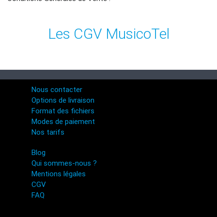
Les CGV MusicoTel
Nous contacter
Options de livraison
Format des fichiers
Modes de paiement
Nos tarifs
Blog
Qui sommes-nous ?
Mentions légales
CGV
FAQ