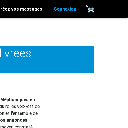
réez vos messages
Connexion
livrées
téléphoniques en
duire les voix-off de
ion et l'ensemble de
 vos annonces
s moyen constaté