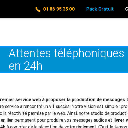
01 86 95 35 00
Pack Gratuit
C
Attentes téléphoniques 
en 24h
remier service web à proposer la production de messages 
re service a rencontré un vif succès. Notre vision est simple : pro
la réactivité permise par le web. Ainsi, notre studio de product
en lien permanent pour produire vos messages audios et
livrer
24h
à compter de la réception de votre règlement. C'est le temp