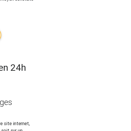
en 24h
ages
 site internet,
soit sur un