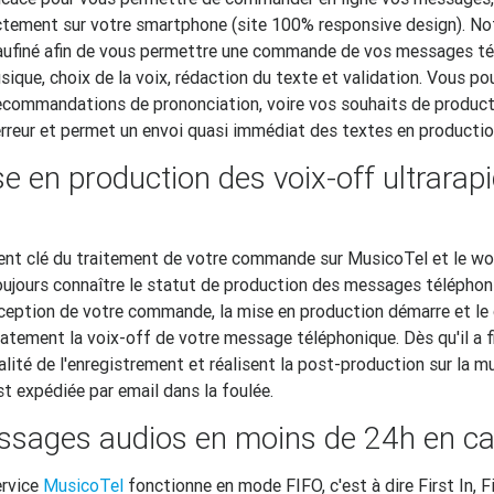
rectement sur votre smartphone (site 100% responsive design). N
ufiné afin de vous permettre une commande de vos messages tél
musique, choix de la voix, rédaction du texte et validation. Vous p
recommandations de prononciation, voire vos souhaits de product
'erreur et permet un envoi quasi immédiat des textes en productio
e en production des voix-off ultrarapi
ent clé du traitement de votre commande sur MusicoTel et le w
toujours connaître le statut de production des messages télépho
réception de votre commande, la mise en production démarre et l
atement la voix-off de votre message téléphonique. Dès qu'il a fi
alité de l'enregistrement et réalisent la post-production sur la m
t expédiée par email dans la foulée.
sages audios en moins de 24h en ca
ervice
MusicoTel
fonctionne en mode FIFO, c'est à dire First In, F